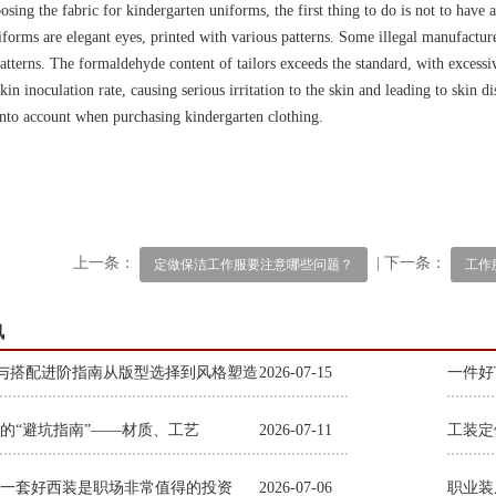
sing the fabric for kindergarten uniforms, the first thing to do is not to have
iforms are elegant eyes, printed with various patterns. Some illegal manufactu
patterns. The formaldehyde content of tailors exceeds the standard, with exces
kin inoculation rate, causing serious irritation to the skin and leading to skin d
into account when purchasing kindergarten clothing.
上一条：
| 下一条：
定做保洁工作服要注意哪些问题？
工作
讯
与搭配进阶指南从版型选择到风格塑造
2026-07-15
一件好
的“避坑指南”——材质、工艺
2026-07-11
一套好西装是职场非常值得的投资
2026-07-06