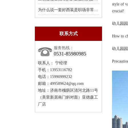
style of v
为什么说一套好西装是职场非常值得的投资
crucial!
幼儿园园
联系方式
How to ch
服务热线：
幼儿园园
0531-85980985
Precautio
联系人： 宁经理
手机：13953116782
电话：15990999232
邮箱：499589624@qq.com
地址：济南市槐荫区清河北路11号
（美里新居南门斜对面）亚德森工
厂店