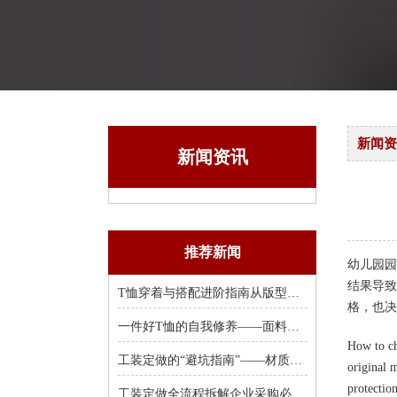
新闻资
新闻资讯
推荐新闻
幼儿园园
结果导致
T恤穿着与搭配进阶指南从版型选择到风格塑造
格，也决
一件好T恤的自我修养——面料、克重、领口
How to ch
工装定做的“避坑指南”——材质、工艺
original m
protection
工装定做全流程拆解企业采购必知的8个关键环节