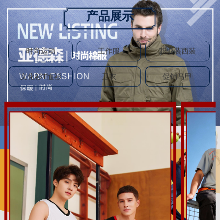
产品展示
时尚运动
工作服
职业装西装
文化衫T恤衫
卫衣
促销马甲