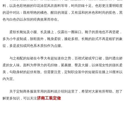
料，以及色彩艳丽的印花涂层风衣面料等等，时尚韵味十足。色彩更注重明暗度
的适中对比：既有明艳的橘色、醒目的湖蓝，又有温和的米色和时尚的驼色，黑
色与白色仍以永恒的经典效果而存在。
柔软长靴短及小腿、长及膝上，仅露出一圈袜口。靴子的质地也不再坚硬，
多为小牛皮制成，除鞋面外，靴身柔软，膝处多褶。长靴的款式不再是粗犷的象
征，多是皮扣或同色系木质扣作为点缀。
与之相配的短裙在今季大有超短迷你之势，百褶式裙或窄口裙，隐约透出娇
柔的女人味。面料为带弹力的毛织物，紧裹腰、臀及大腿，以体现女性的颀长柔
美，勾勒身材的起伏有致。但需要注意，定制职业装中的短裙应在膝上10厘米以
内为宜。
关于定制商务服装常用的面料就介绍到这里了，希望对大家有所帮助。想了
济南工装定做
解更多知识，可以关注