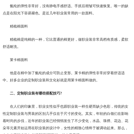
氨纶的弹性非常好，没有静电手感舒适。手抓后褶皱可快速恢复。唯一的缺
点是在阳光下容易褪色。是近几年职业装常用的一款面料。
精梳棉面料
精梳棉是纯棉的一种，它比普通的棉更好，做职业装非常高档有质感，柔软
舒适耐洗。
莱卡棉面料
他是在棉中加了氨纶的成分可防止变形。莱卡棉的弹性非常好穿着舒适适
中。好多企业的定制职业装和文化衫就是用莱卡棉面料做的。
二、定制职业装有哪些搭配技巧?
在人们的印象里，职业女性似乎也跟职业装一样生硬而缺少色彩，传统的女
性定制职业装与男装的区别几乎仅在于尺寸的变化。其实，年轻的白领们在影响
着时尚的步伐，近年的职业装已经悄悄发生了不少变化，水晶、珠绣、花边、花
朵等元素开始运用在职业装的设计中，女性的精致心情终于被调动起来。那么，