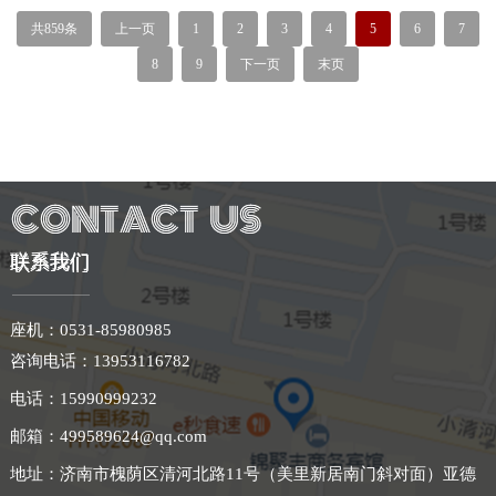
共859条
上一页
1
2
3
4
5
6
7
8
9
下一页
末页
联系我们
座机：0531-85980985
咨询电话：
13953116782
电话：15990999232
邮箱：499589624@qq.com
地址：济南市槐荫区清河北路11号（美里新居南门斜对面）亚德