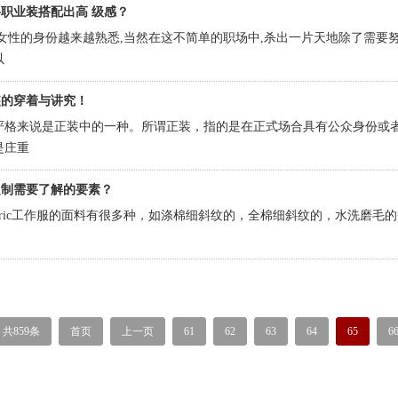
职业装搭配出高 级感？
,女性的身份越来越熟悉,当然在这不简单的职场中,杀出一片天地除了需要努
以
装的穿着与讲究！
严格来说是正装中的一种。所谓正装，指的是在正式场合具有公众身份或
是庄重
定制需要了解的要素？
ric工作服的面料有很多种，如涤棉细斜纹的，全棉细斜纹的，水洗磨毛的等等。There are m
共859条
首页
上一页
61
62
63
64
65
6