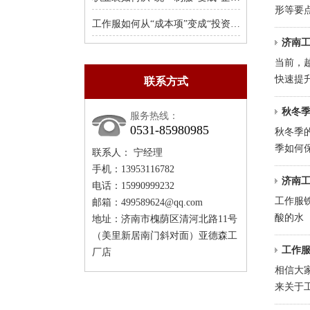
形等要
工作服如何从“成本项”变成“投资项”
济南
当前，
快速提
联系方式
秋冬
服务热线：
0531-85980985
秋冬季
季如何
联系人： 宁经理
手机：13953116782
济南
电话：15990999232
工作服铁
邮箱：499589624@qq.com
酸的水
地址：济南市槐荫区清河北路11号
（美里新居南门斜对面）亚德森工
工作
厂店
相信大
来关于