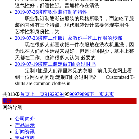
透气性好，舒适性强。普通棉布在清洗
2019-07-26
济南职业装订制的特性
职业装订制逐渐被服装的风格所吸引，而忽略了服
装的习俗有三个特点。现代服装设计需要体现实用性、
艺术性和身份性，为
2019-07-23
济南工作服厂家教你手洗工作服的步骤
现在很多人都喜欢把一件衣服放在洗衣机里洗，因
为现在人们的生活越来越好，但是时间很少，基本上整
天都在工作。也许很多人认为,必要的
2019-07-19
济南工装定做T恤会过时吗
定制T恤是人们家里常见的衣服，前几天在网上看
到一位网友的问题:定制T恤会过时吗? Customized T-
shirts are common clothes in
共813条
首页
上一页
91
92
93
94
95
96
97
98
99
下一页
末页
展开
网站导航
公司简介
产品展示
新闻资讯
定做流程